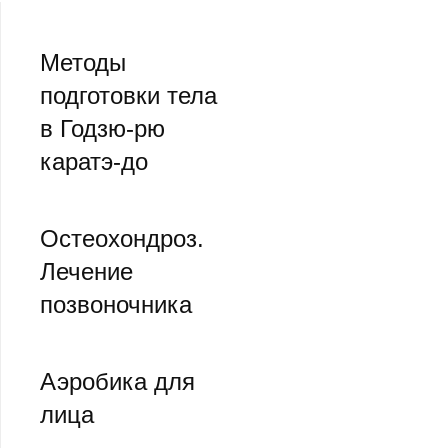
Методы
подготовки тела
в Годзю-рю
каратэ-до
Остеохoндроз.
Лечение
позвоночника
Аэробика для
лица