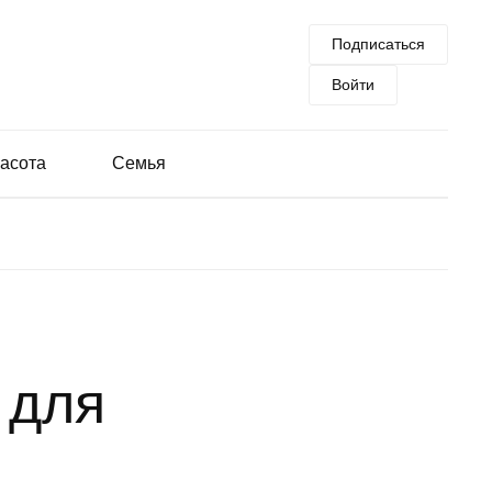
Подписаться
Войти
асота
Семья
 для