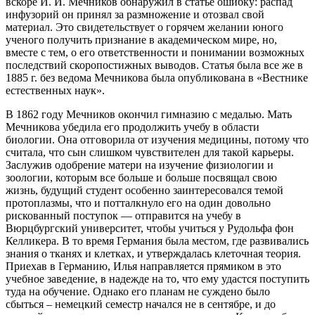
вскоре И. И. Мечников обнаружил в статье ошибку: распад
инфузорий он принял за размножение и отозвал свой
материал. Это свидетельствует о горячем желании юного
ученого получить признание в академическом мире, но,
вместе с тем, о его ответственности и понимании возможных
последствий скоропостижных выводов. Статья была все же в
1885 г. без ведома Мечникова была опубликована в «Вестнике
естественных наук».
В 1862 году Мечников окончил гимназию с медалью. Мать
Мечникова убедила его продолжить учебу в области
биологии. Она отговорила от изучения медицины, потому что
считала, что сын слишком чувствителен для такой карьеры.
Заслужив одобрение матери на изучение физиологии и
зоологии, которым все больше и больше посвящал свою
жизнь, будущий студент особенно заинтересовался темой
протоплазмы, что и потталкнуло его на один довольно
рискованный поступок — отправится на учебу в
Вюрцбургский университет, чтобы учиться у Рудольфа фон
Келликера. В то время Германия была местом, где развивались
знания о тканях и клетках, и утверждалась клеточная теория.
Приехав в Германию, Илья направляется прямиком в это
учебное заведение, в надежде на то, что ему удастся поступить
туда на обучение. Однако его планам не суждено было
сбыться – немецкий семестр начался не в сентябре, и до