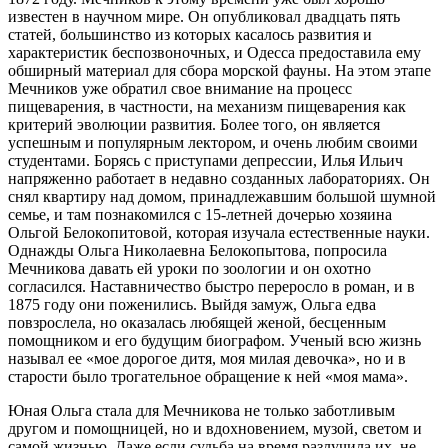
известен в научном мире. Он опубликовал двадцать пять
статей, большинство из которых касалось развития и
характеристик беспозвоночных, и Одесса предоставила ему
обширный материал для сбора морской фауны. На этом этапе
Мечников уже обратил свое внимание на процесс
пищеварения, в частности, на механизм пищеварения как
критерий эволюции развития. Более того, он является
успешным и популярным лектором, и очень любим своими
студентами.
Борясь с приступами депрессии, Илья Ильич
напряженно работает в недавно созданных лабораториях. Он
снял квартиру над домом, принадлежавшим большой шумной
семье, и там познакомился с 15-летней дочерью хозяина
Ольгой Белокопитовой, которая изучала естественные науки.
Однажды Ольга Николаевна Белокопытова, попросила
Мечникова давать ей уроки по зоологии и он охотно
согласился. Наставничество быстро переросло в роман, и в
1875 году они поженились. Выйдя замуж, Ольга едва
повзрослела, но оказалась любящей женой, бесценным
помощником и его будущим биографом. Ученый всю жизнь
называл ее «мое дорогое дитя, моя милая девочка», но и в
старости было трогательное обращение к ней «моя мама».
Юная Ольга стала для Мечникова не только заботливым
другом и помощницей, но и вдохновением, музой, светом и
самой жизнью. Даже если судьба на время разлучила их, не