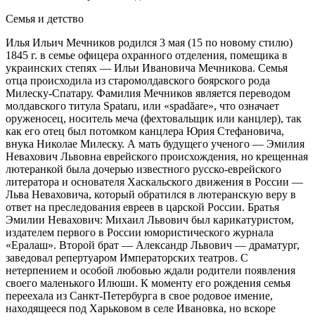
Семья и детство
Илья Ильич Мечников родился 3 мая (15 по новому стилю)
1845 г. в семье офицера охранного отделения, помещика в
украинских степях — Ильи Ивановича Мечникова. Семья
отца происходила из старомолдавского боярского рода
Милеску-Спатару. Фамилия Мечников является переводом
молдавского титула Spataru, или «spadăare», что означает
оруженосец, носитель меча (фехтовальщик или канцлер), так
как его отец был потомком канцлера Юрия Стефановича,
внука Николае Милеску. А мать будущего ученого — Эмилия
Невахович Львовна еврейского происхождения, но крещенная
лютеранкой была дочерью известного русско-еврейского
литератора и основателя Хаскальского движения в России —
Льва Неваховича, который обратился в лютеранскую веру в
ответ на преследования евреев в царской России. Братья
Эмилии Невахович: Михаил Львович был карикатуристом,
издателем первого в России юмористического журнала
«Ералаш». Второй брат — Александр Львович — драматург,
заведовал репертуаром Императорских театров. С
нетерпением и особой любовью ждали родители появления
своего маленького Илюши. К моменту его рождения семья
переехала из Санкт-Петербурга в свое родовое имение,
находящееся под Харьковом в селе Ивановка, но вскоре