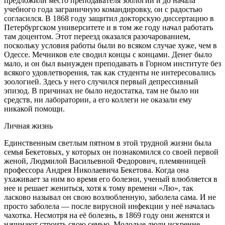
предложили место преподавателя зоологии и до начала
учебного года заграничную командировку, он с радостью
согласился. В 1868 году защитил докторскую диссертацию в
Петербургском университете и в том же году начал работать
там доцентом. Этот переезд оказался разочарованием,
поскольку условия работы были во всяком случае хуже, чем в
Одессе. Мечников еле сводил концы с концами. Денег было
мало, и он был вынужден преподавать в Горном институте без
всякого удовлетворения, так как студенты не интересовались
зоологией. Здесь у него случился первый депрессивный
эпизод. В причинах не было недостатка, там не было ни
средств, ни лаборатории, а его коллеги не оказали ему
никакой помощи.
Личная жизнь
Единственным светлым пятном в этой трудной жизни была
семья Бекетовых, у которых он познакомился со своей первой
женой, Людмилой Васильевной Федорович, племянницей
профессора Андрея Николаевича Бекетова. Когда она
ухаживает за ним во время его болезни, ученый влюбляется в
нее и решает жениться, хотя к тому времени «Лю», так
ласково называл он свою возлюбленную, заболела сама. И не
просто заболела — после вирусной инфекции у неё началась
чахотка. Несмотря на её болезнь, в 1869 году они женятся и
начинают строить свою семью. Молодые люди искренне