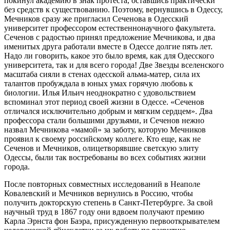
покинул академию в знак протеста, оставшись практически
без средств к существованию. Поэтому, вернувшись в Одессу,
Мечников сразу же пригласил Сеченова в Одесский
университет профессором естественнонаучного факультета.
Сеченов с радостью принял предложение Мечникова, и два
именитых друга работали вместе в Одессе долгие пять лет.
Надо ли говорить, какое это было время, как для Одесского
университета, так и для всего города! Две Звезды вселенского
масштаба сияли в стенах одесской альма-матер, сила их
талантов пробуждала в юных умах горячую любовь к
биологии. Илья Ильич неоднократно с удовольствием
вспоминал этот период своей жизни в Одессе. «Сеченов
отличался исключительно добрым и мягким сердцем». Два
профессора стали большими друзьями, и Сеченов нежно
назвал Мечникова «мамой» за заботу, которую Мечников
проявил к своему российскому коллеге. Кто еще, как не
Сеченов и Мечников, олицетворявшие светскую элиту
Одессы, были так востребованы во всех событиях жизни
города.
После повторных совместных исследований в Неаполе
Ковалевский и Мечников вернулись в Россию, чтобы
получить докторскую степень в Санкт-Петербурге. За свой
научный труд в 1867 году они вдвоем получают премию
Карла Эрнста фон Баэра, присужденную первооткрывателем