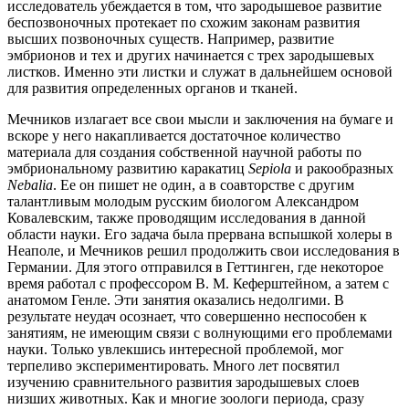
исследователь убеждается в том, что зародышевое развитие
беспозвоночных протекает по схожим законам развития
высших позвоночных существ. Например, развитие
эмбрионов и тех и других начинается с трех зародышевых
листков. Именно эти листки и служат в дальнейшем основой
для развития определенных органов и тканей.
Мечников излагает все свои мысли и заключения на бумаге и
вскоре у него накапливается достаточное количество
материала для создания собственной научной работы по
эмбриональному развитию каракатиц
Sepiola
и ракообразных
Nebalia
. Ее он пишет не один, а в соавторстве с другим
талантливым молодым русским биологом Александром
Ковалевским, также проводящим исследования в данной
области науки. Его задача была прервана вспышкой холеры в
Неаполе, и Мечников решил продолжить свои исследования в
Германии. Для этого отправился в Геттинген, где некоторое
время работал с профессором В. М. Кеферштейном, а затем с
анатомом Генле. Эти занятия оказались недолгими. В
результате неудач осознает, что совершенно неспособен к
занятиям, не имеющим связи с волнующими его проблемами
науки. Только увлекшись интересной проблемой, мог
терпеливо экспериментировать. Много лет посвятил
изучению сравнительного развития зародышевых слоев
низших животных. Как и многие зоологи периода, сразу