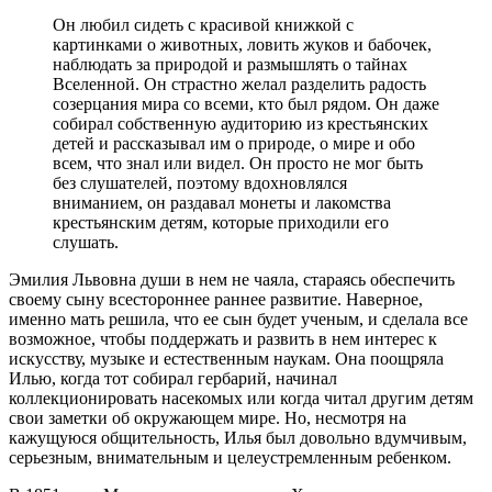
Он любил сидеть с красивой книжкой с
картинками о животных, ловить жуков и бабочек,
наблюдать за природой и размышлять о тайнах
Вселенной. Он страстно желал разделить радость
созерцания мира со всеми, кто был рядом. Он даже
собирал собственную аудиторию из крестьянских
детей и рассказывал им о природе, о мире и обо
всем, что знал или видел. Он просто не мог быть
без слушателей, поэтому вдохновлялся
вниманием, он раздавал монеты и лакомства
крестьянским детям, которые приходили его
слушать.
Эмилия Львовна души в нем не чаяла, стараясь обеспечить
своему сыну всестороннее раннее развитие. Наверное,
именно мать решила, что ее сын будет ученым, и сделала все
возможное, чтобы поддержать и развить в нем интерес к
искусству, музыке и естественным наукам. Она поощряла
Илью, когда тот собирал гербарий, начинал
коллекционировать насекомых или когда читал другим детям
свои заметки об окружающем мире. Но, несмотря на
кажущуюся общительность, Илья был довольно вдумчивым,
серьезным, внимательным и целеустремленным ребенком.