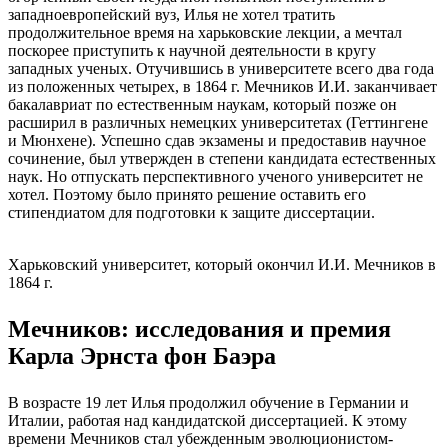
западноевропейский вуз, Илья не хотел тратить
продолжительное время на харьковские лекции, а мечтал
поскорее приступить к научной деятельности в кругу
западных ученых. Отучившись в университете всего два года
из положенных четырех, в 1864 г. Мечников И.И. заканчивает
бакалавриат по естественным наукам, который позже он
расширил в различных немецких университетах (Геттингене
и Мюнхене). Успешно сдав экзамены и предоставив научное
сочинение, был утвержден в степени кандидата естественных
наук. Но отпускать перспективного ученого университет не
хотел. Поэтому было принято решение оставить его
стипендиатом для подготовки к защите диссертации.
Харьковский университет, который окончил И.И. Мечников в
1864 г.
Мечников: исследования и премия
Карла Эрнста фон Баэра
В возрасте 19 лет Илья продолжил обучение в Германии и
Италии, работая над кандидатской диссертацией. К этому
времени Мечников стал убежденным эволюционистом-