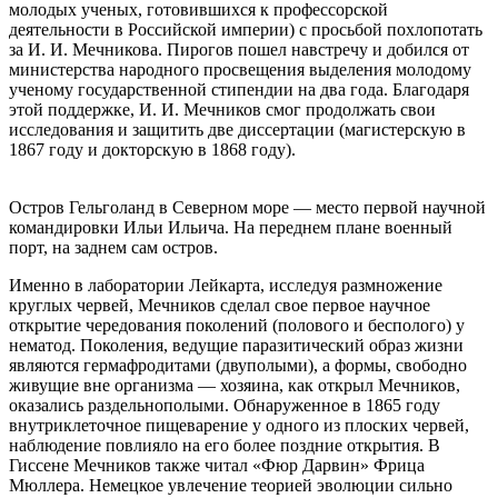
молодых ученых, готовившихся к профессорской
деятельности в Российской империи) с просьбой похлопотать
за И. И. Мечникова. Пирогов пошел навстречу и добился от
министерства народного просвещения выделения молодому
ученому государственной стипендии на два года. Благодаря
этой поддержке, И. И. Мечников смог продолжать свои
исследования и защитить две диссертации (магистерскую в
1867 году и докторскую в 1868 году).
Остров Гельголанд в Северном море — место первой научной
командировки Ильи Ильича. На переднем плане военный
порт, на заднем сам остров.
Именно в лаборатории Лейкарта, исследуя размножение
круглых червей, Мечников сделал свое первое научное
открытие чередования поколений (полового и бесполого) у
нематод. Поколения, ведущие паразитический образ жизни
являются гермафродитами (двуполыми), а формы, свободно
живущие вне организма — хозяина, как открыл Мечников,
оказались раздельнополыми. Обнаруженное в 1865 году
внутриклеточное пищеварение у одного из плоских червей,
наблюдение повлияло на его более поздние открытия. В
Гиссене Мечников также читал «Фюр Дарвин» Фрица
Мюллера. Немецкое увлечение теорией эволюции сильно