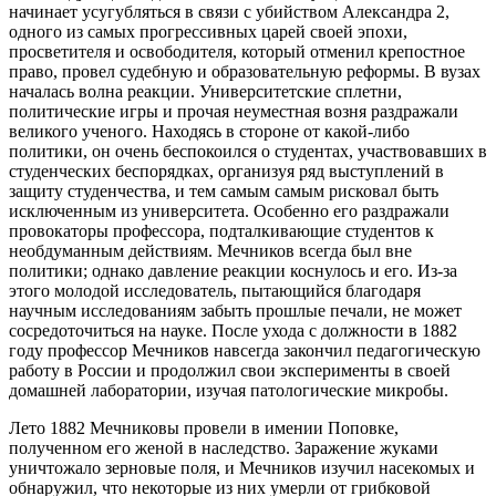
начинает усугубляться в связи с убийством Александра 2,
одного из самых прогрессивных царей своей эпохи,
просветителя и освободителя, который отменил крепостное
право, провел судебную и образовательную реформы. В вузах
началась волна реакции. Университетские сплетни,
политические игры и прочая неуместная возня раздражали
великого ученого. Находясь в стороне от какой-либо
политики, он очень беспокоился о студентах, участвовавших в
студенческих беспорядках, организуя ряд выступлений в
защиту студенчества, и тем самым самым рисковал быть
исключенным из университета. Особенно его раздражали
провокаторы профессора, подталкивающие студентов к
необдуманным действиям. Мечников всегда был вне
политики; однако давление реакции коснулось и его. Из-за
этого молодой исследователь, пытающийся благодаря
научным исследованиям забыть прошлые печали, не может
сосредоточиться на науке.
После ухода с должности в 1882
году профессор Мечников навсегда закончил педагогическую
работу в России и продолжил свои эксперименты в своей
домашней лаборатории, изучая патологические микробы.
Лето 1882 Мечниковы провели в имении Поповке,
полученном его женой в наследство. Заражение жуками
уничтожало зерновые поля, и Мечников изучил насекомых и
обнаружил, что некоторые из них умерли от грибковой