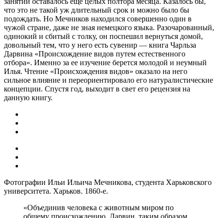
занятий оставалось еще целых полтора месяца. Казалось бы,
что это не такой уж длительный срок и можно было бы
подождать. Но Мечников находился совершенно один в
чужой стране, даже не зная немецкого языка. Разочарованный,
одинокий и сбитый с толку, он поспешил вернуться домой,
довольный тем, что у него есть сувенир — книга Чарльза
Дарвина «Происхождение видов путем естественного
отбора». Именно за ее изучение берется молодой и неумный
Илья. Чтение «Происхождения видов» оказало на него
сильное влияние и переориентировало его натуралистические
концепции. Спустя год, выходит в свет его рецензия на
данную книгу.
Фотографии Ильи Ильича Мечникова, студента Харьковского
университета. Харьков. 1860-е.
«Объединив человека с животным миром по
общему происхождению, Дарвин, таким образом,