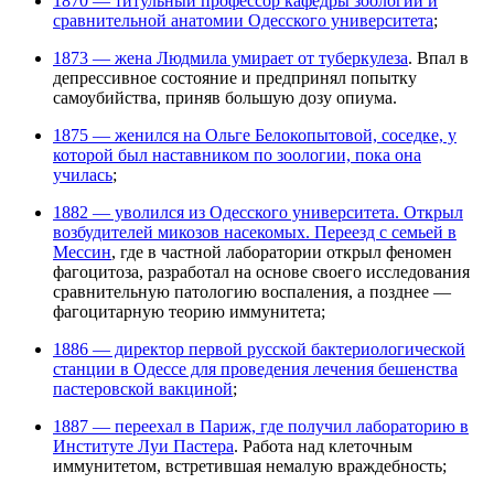
1870 — титульный профессор кафедры зоологии и
сравнительной анатомии Одесского университета
;
1873 — жена Людмила умирает от туберкулеза
. Впал в
депрессивное состояние и предпринял попытку
самоубийства, приняв большую дозу опиума.
1875 — женился на Ольге Белокопытовой, соседке, у
которой был наставником по зоологии, пока она
училась
;
1882 — уволился из Одесского университета. Открыл
возбудителей микозов насекомых. Переезд с семьей в
Мессин
, где в частной лаборатории открыл феномен
фагоцитоза, разработал на основе своего исследования
сравнительную патологию воспаления, а позднее —
фагоцитарную теорию иммунитета;
1886 — директор первой русской бактериологической
станции в Одессе для проведения лечения бешенства
пастеровской вакциной
;
1887 — переехал в Париж, где получил лабораторию в
Институте Луи Пастера
. Работа над клеточным
иммунитетом, встретившая немалую враждебность;