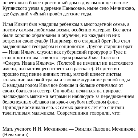
переехали в более просторный дом в другом конце того же
Купянского уезда в деревне Панасовке, ныне село Мечниково,
где будущий учёный провёл детские годы.
Илья Ильич был младшим ребенком в многодетной семье, а
потому самым любимым всеми, особенно матерью. Все дети
были хорошо образованы и обучены, но каждый из них
встретил свою судьбу. Например, его старший брат Лев стал
выдающимся географом и социологом. Другой старший брат
— Иван Ильич, служил как губернский прокурор в Туле и
стал прототипом главного героя романа Льва Толстого
«Смерть Ивана Ильича». (Толстой не изменил ни настоящего
имени, ни настоящего отчества в рассказе). Их детство
прошло под пение дивных птиц, мягкий шелест листвы,
колыхание высокой травы и звонкое журчание речной воды.
С каждым годом Илья все больше и больше отличался от
своих братьев и сестер. Он любил нежиться на природе,
наслаждаясь мягкими ветрами и наблюдать за передвижением
белоснежных облаков на ярко-голубом небесном фоне.
Природа восхищала его. С самых ранних лет его считали
талантливым мальчиком. Современники говорили, что:
Мать ученого И.И. Мечникова — Эмилия Львовна Мечникова
(Невахович)