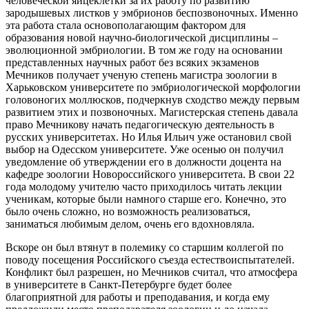
человеческой яйцеклетки за их работу по развитию
зародышевых листков у эмбрионов беспозвоночных. Именно
эта работа стала основополагающим фактором для
образования новой научно-биологической дисциплины –
эволюционной эмбриологии. В том же году на основании
представленных научных работ без всяких экзаменов
Мечников получает ученую степень магистра зоологии в
Харьковском университете по эмбриологической морфологии
головоногих моллюсков, подчеркнув сходство между первым
развитием этих и позвоночных. Магистерская степень давала
право Мечникову начать педагогическую деятельность в
русских университетах. Но Илья Ильич уже остановил свой
выбор на Одесском университете. Уже осенью он получил
уведомление об утверждении его в должности доцента на
кафедре зоологии Новороссийского университета. В свои 22
года молодому учителю часто приходилось читать лекции
ученикам, которые были намного старше его. Конечно, это
было очень сложно, но возможность реализоваться,
заниматься любимым делом, очень его вдохновляла.
Вскоре он был втянут в полемику со старшим коллегой по
поводу посещения Российского съезда естествоиспытателей.
Конфликт был разрешен, но Мечников считал, что атмосфера
в университете в Санкт-Петербурге будет более
благоприятной для работы и преподавания, и когда ему