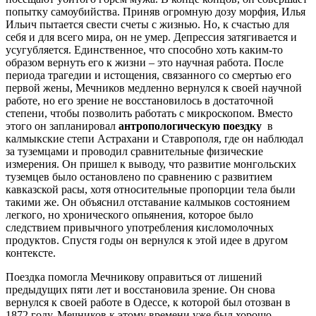
попытку самоубийства. Приняв огромную дозу морфия, Илья
Ильич пытается свести счеты с жизнью. Но, к счастью для
себя и для всего мира, он не умер. Депрессия затягивается и
усугубляется. Единственное, что способно хоть каким-то
образом вернуть его к жизни – это научная работа. После
периода трагедии и истощения, связанного со смертью его
первой жены, Мечников медленно вернулся к своей научной
работе, но его зрение не восстановилось в достаточной
степени, чтобы позволить работать с микроскопом. Вместо
этого он запланировал
антропологическую поездку
в
калмыкские степи Астрахани и Ставрополя, где он наблюдал
за туземцами и проводил сравнительные физические
измерения. Он пришел к выводу, что развитие монгольских
туземцев было остановлено по сравнению с развитием
кавказской расы, хотя относительные пропорции тела были
такими же. Он объяснил отставание калмыков состоянием
легкого, но хронического опьянения, которое было
следствием привычного употребления кисломолочных
продуктов. Спустя годы он вернулся к этой идее в другом
контексте.
Поездка помогла Мечникову оправиться от лишений
предыдущих пяти лет и восстановила зрение. Он снова
вернулся к своей работе в Одессе, к которой был отозван в
1872 году. Мечников к этому времени уже был хорошо