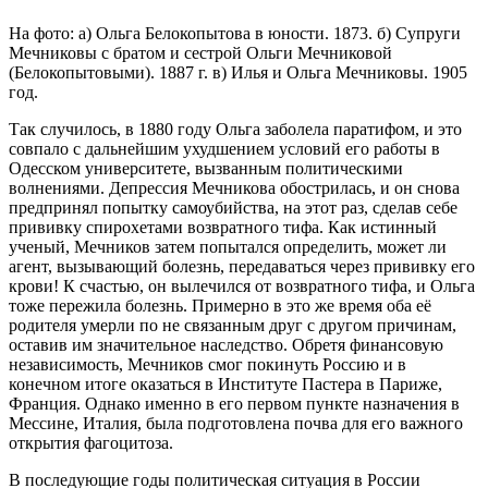
На фото: а) Ольга Белокопытова в юности. 1873. б) Супруги
Мечниковы с братом и сестрой Ольги Мечниковой
(Белокопытовыми). 1887 г. в) Илья и Ольга Мечниковы. 1905
год.
Так случилось, в 1880 году Ольга заболела паратифом, и это
совпало с дальнейшим ухудшением условий его работы в
Одесском университете, вызванным политическими
волнениями. Депрессия Мечникова обострилась, и он снова
предпринял попытку самоубийства, на этот раз, сделав себе
прививку спирохетами возвратного тифа. Как истинный
ученый, Мечников затем попытался определить, может ли
агент, вызывающий болезнь, передаваться через прививку его
крови! К счастью, он вылечился от возвратного тифа, и Ольга
тоже пережила болезнь. Примерно в это же время оба её
родителя умерли по не связанным друг с другом причинам,
оставив им значительное наследство. Обретя финансовую
независимость, Мечников смог покинуть Россию и в
конечном итоге оказаться в Институте Пастера в Париже,
Франция. Однако именно в его первом пункте назначения в
Мессине, Италия, была подготовлена почва для его важного
открытия фагоцитоза.
В последующие годы политическая ситуация в России