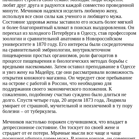
любят друг друга и радуются каждой совместно проведенной
минуте. Мечников надеялся исцелить любимую жену,
используя все свои силы как ученого и любящего мужа.
Состояние здоровья жены заставило его искать более мягкий
и более благоприятный климат в поисках выздоровления.
Он
переехал из холодного Петербурга в Одессу, став профессором
зоологии и сравнительной анатомии в Новороссийском
университете в 1870 году. Его интересы были сосредоточены
на сравнительной эмбриологии, внутриклеточном
пищеварении простых организмов, роли фагоцитов в
процессе пищеварения и биологических методах борьбы с
вредными насекомыми. Затем оставил преподавание в Одессе
и увез жену на Мадейру, где они рассматривали возможность
открытия книжного магазина. Он чередует свое пребывание
на острове с работой в России, что необходимо для
поддержания своего экономического положения. К
сожалению, подобному счастью суждено было длиться не
долго.
Спустя четыре года, 20 апреля 1873 года, Людмила
умирает от страшной, мучительной и неизлечимой в ту пору
болезни – от туберкулеза.
Мечников настолько поражен случившимся, что впадает в
депрессионное состояние. Он тоскует по своей жене и
страдает от ее потери. Мрачные мысли все чаще и чаще
посещают убитого горем мужа. В конце концов, он совершает