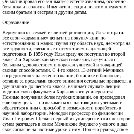
Он мотивировал его заниматься естествознанием, особенно
ботаника и геология. Илья читал лекции по этим предметам
своим братьям и сестрам и другим детям.
Образование
Вернувшись с семьей из летней резиденции, Илья потратил
все свои «карманные» деньги на покупку книг по
естествознанию и жадно изучал эту область наук, несмотря на
все трудности, связанные с отсутствием надлежащей
подготовки. В 1856 году Илья сразу же поступил во второй
класс 2-й Харьковской мужской гимназии, где учился с
большим удовольствием и поражал учителей и товарищей
своими способностями. С 4-го класса 13-летний Мечников
сосредоточился на естествознании, ботанике и биологии,
оставив за пределами своего внимания остальные предметы, а
доучившись до шестого класса, начинает слушать лекции
медицинского факультета Харьковского университета.
Помимо получения более глубоких знаний, он преследовал
еще одну цель — познакомиться с настоящими учеными и
обратиться к ним с просьбой о возможности поработать в
научной лаборатории. Молодой профессор по физиологии
Иван Петрович Щелков первый из университетских лекторов
сумел разглядеть в юном Мечникове будущего ученого и дал
свое согласие на частные уроки с ним. Под его руководством