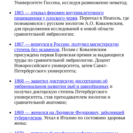
Университете Гиссена, исследуя размножение нематод;
1865 — открыл феномен внутриклеточного
пищеварения у плоского червя
. Переехал в Неаполь, где
познакомился с русским зоологом А.О. Ковалевским,
для продолжения исследований в новой области
сравнительной эмбриологии;
1867 — вернулся в Россию, получил магистерскую
степень без экзаменов
. Полам с Ковалевским
присуждена первая Бэровская премия за выдающиеся
труды по сравнительной эмбриологии. Доцент
Новороссийского университета, затем Санкт-
Петербургского университета;
1868 — защитил докторскую диссертацию об
эмбриональном развитии рыб и ракообразных
и
получил докторскую степень Петербургского
университета, став преподавателем зоологии и
сравнительной анатомии;
1869 — женился на Людмиле Федорович, заболевшей
туберкулезом
. Уехал в Италию по состоянию здоровья
жены;