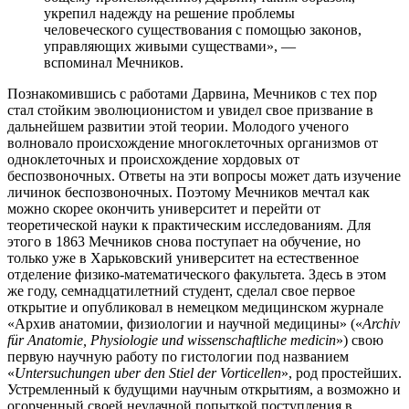
укрепил надежду на решение проблемы
человеческого существования с помощью законов,
управляющих живыми существами», —
вспоминал Мечников.
Познакомившись с работами Дарвина, Мечников с тех пор
стал стойким эволюционистом и увидел свое призвание в
дальнейшем развитии этой теории. Молодого ученого
волновало происхождение многоклеточных организмов от
одноклеточных и происхождение хордовых от
беспозвоночных. Ответы на эти вопросы может дать изучение
личинок беспозвоночных. Поэтому Мечников мечтал как
можно скорее окончить университет и перейти от
теоретической науки к практическим исследованиям. Для
этого в 1863 Мечников снова поступает на обучение, но
только уже в Харьковский университет на естественное
отделение физико-математического факультета. Здесь в этом
же году, семнадцатилетний студент, сделал свое первое
открытие и опубликовал в немецком медицинском журнале
«Архив анатомии, физиологии и научной медицины» («
Archiv
für Anatomie, Physiologie und wissenschaftliche medicin
») свою
первую научную работу по гистологии под названием
«
Untersuchungen uber den Stiel der Vorticellen
», род простейших.
Устремленный к будущими научным открытиям, а возможно и
огорченный своей неудачной попыткой поступления в