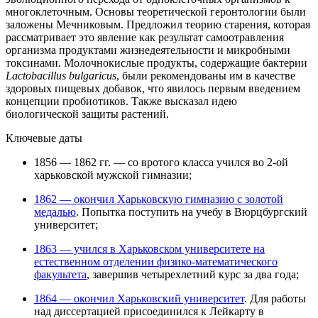
многоклеточным. Основы теоретической геронтологии были
заложены Мечниковым. Предложил теорию старения, которая
рассматривает это явление как результат самоотравления
организма продуктами жизнедеятельности и микробными
токсинами. Молочнокислые продукты, содержащие бактерии
Lactobacillus bulgaricus
, были рекомендованы им в качестве
здоровых пищевых добавок, что явилось первым введением
концепции пробиотиков. Также высказал идею
биологической защиты растений.
Ключевые даты
1856 — 1862 гг. — со вротого класса учился во 2-ой
харьковской мужской гимназии;
1862 — окончил Харьковскую гимназию с золотой
медалью
. Попытка поступить на учебу в Вюрцбургский
университет;
1863 — учился в Харьковском университете на
естественном отделении физико-математического
факультета
, завершив четырехлетний курс за два года;
1864 — окончил Харьковский университет
. Для работы
над диссертацией присоединился к Лейкарту в