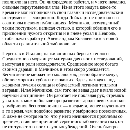
повлияло на него. Он лихорадочно работал, и у него начались
сильные переутомления глаз. Из-за этого недуга какое-то
время не мог использовать свой главный исследовательский
инструмент — микроскоп. Когда Лейкхарт не признал его
соавтором в своих публикациях, Мечников, возмущенный
таким поступком, написал статью, в которой обвинил его в
присвоении чужого открытия и в гневе уехал в Неаполь,
чтобы начать работу с Александром Ковалевским в новой
области сравнительной эмбриологии.
Переехав в Италию, на живописных берегах теплого
Средиземного моря ищет материал для своих исследований,
выступая в роли исследователя. Средиземное море богато
своими дарами, и Мечников в этом скоро убеждается.
Бесчисленное множество моллюсков, разнообразие медуз,
обилие морских губок и иглокожих. Здесь, находясь под
жаркими лучами солнца и обдуваемый легкими теплыми
ветрами, Илья Мечников, сам того не ведая дает начало новой
научной дисциплине. Он работает не покладая рук, стремясь
узнать как можно больше про развитие зародышевых листков
у эмбрионов беспозвоночных — предмета, менее изученного
в то время, чем подобное развитие у эмбрионов позвоночных.
И даже не смотря на то, что у него начинаются проблемы со
зрением, ставшие причиной серьезного заболевания глаз, он
не отступает от своих научных убеждений. Очень быстро