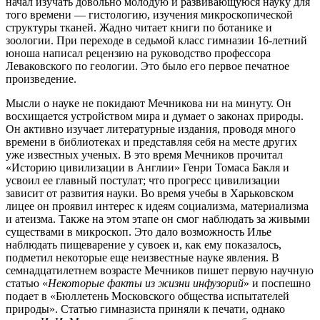
начал изучать довольно молодую и развивающуюся науку для
того времени — гистологию, изучения микроскопической
структуры тканей. Жадно читает книги по ботанике и
зоологии. При переходе в седьмой класс гимназии 16-летний
юноша написал рецензию на руководство профессора
Леваковского по геологии. Это было его первое печатное
произведение.
Мысли о науке не покидают Мечникова ни на минуту. Он
восхищается устройством мира и думает о законах природы.
Он активно изучает литературные издания, проводя много
времени в библиотеках и представляя себя на месте других
уже известных ученых. В это время Мечников прочитал
«Историю цивилизации в Англии» Генри Томаса Бакля и
усвоил ее главный постулат; что прогресс цивилизации
зависит от развития науки. Во время учебы в Харьковском
лицее он проявил интерес к идеям социализма, материализма
и атеизма. Также на этом этапе он смог наблюдать за живыми
существами в микроскоп. Это дало возможность Илье
наблюдать пищеварение у сувоек и, как ему показалось,
подметил некоторые еще неизвестные науке явления. В
семнадцатилетнем возрасте Мечников пишет первую научную
статью «
Некоторые факты из жизни инфузорий
» и поспешно
подает в «Бюллетень Московского общества испытателей
природы». Статью гимназиста приняли к печати, однако