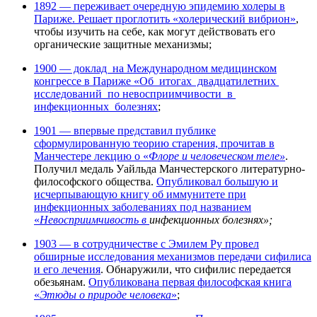
1892 — переживает очередную эпидемию холеры в
Париже. Решает проглотить «холерический вибрион»
,
чтобы изучить на себе, как могут действовать его
органические защитные механизмы;
1900 — доклад на Международном медицинском
конгрессе в Париже «Об итогах двадцатилетних
исследований по невосприимчивости в
инфекционных болезнях
;
1901 — впервые представил публике
сформулированную теорию старения, прочитав в
Манчестере лекцию о «
Флоре и человеческом теле»
.
Получил медаль Уайльда Манчестерского литературно-
философского общества.
Опубликовал большую и
исчерпывающую книгу об иммунитете при
инфекционных заболеваниях под названием
«
Невосприимчивость в
инфекционных болезнях»;
1903 — в сотрудничестве с Эмилем Ру провел
обширные исследования механизмов передачи сифилиса
и его лечения
. Обнаружили, что сифилис передается
обезьянам.
Опубликована первая философская книга
«
Этюды о природе человека
»
;