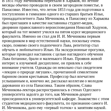
В 1851 году Мечниковы переехали в Харьков, но летние
месяцы обычно проводили в своем загородном поместье, в
Панасовке. Известно, что летом 1853 года для подготовки к
поступлению в гимназию одного из старших братьев Ильи,
тринадцатилетнего Льва Мечникова, в Панасовку из Харькова
был приглашен в качестве наставника студент-медик,
дворянин православного вероисповедания Николай Ходунов,
который на тот момент учился на пятом курсе медицинского
факультета. Именно он стал для И. И. Мечникова первым
проводником в мир естественной науки, поскольку очень
скоро, помимо своего подопечного Льва, репетитор стал
обучать и любопытного Илью. На экскурсионные прогулки,
которые проводил наставник с целью наглядного обучения
Льва ботанике, брали и маленького Илью. Проявив живой
интерес к изучаемой дисциплине, он привлек к себе
внимание учителя. Однажды он невольно стал свидетелем
«‎лекции о природе лягушек», прочитанной семилетним
барином своим крестьянам. Профессор был впечатлен
услышанным и, конечно же, рассказал коллегам о молодом
даровании из села Панасовка. Таким образом, Слава
Мечникова-лектора распространилась в стенах Одесского
университета задолго до того, как Мечников-доцент
присоединился к университетской кафедре. Знакомство с этим
студентом медицинского факультета, по признанию самого И.
И. Мечникова, дало ему «первый толчок» к занятиям наукой.