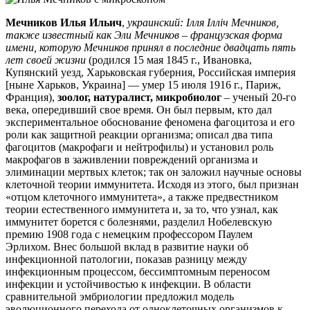
Мечников Илья Ильич
,
украинский: Ілля Ілліч Мечников,
также известный как Эли Мечников – французская форма
имени, которую Мечников принял в последние двадцать пять
лет своей жизни
(родился 15 мая 1845 г., Ивановка,
Купянский уезд, Харьковская губерния, Российская империя
[ныне Харьков, Украина] — умер 15 июля 1916 г., Париж,
Франция),
зоолог, натуралист, микробиолог
– ученый 20-го
века, опередивший свое время. Он был первым, кто дал
экспериментальное обоснование феномена фагоцитоза и его
роли как защитной реакции организма; описал два типа
фагоцитов (макрофаги и нейтрофилы) и установил роль
макрофагов в заживлении повреждений организма и
элиминации мертвых клеток; так он заложил научные основы
клеточной теории иммунитета. Исходя из этого, был признан
«отцом клеточного иммунитета», а также предвестником
теории естественного иммунитета и, за то, что узнал, как
иммунитет борется с болезнями, разделил Нобелевскую
премию 1908 года с немецким профессором Паулем
Эрлихом. Внес большой вклад в развитие науки об
инфекционной патологии, показав разницу между
инфекционным процессом, бессимптомным переносом
инфекции и устойчивостью к инфекции. В области
сравнительной эмбриологии предложил модель
эволюционного перехода от одноклеточных организмов к