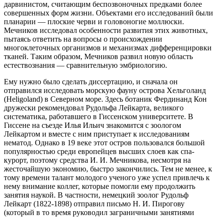
дарвинистом, считающим беспозвоночных предками более
совершенных форм жизни. Объектами его исследований были
планарии — плоские черви и головоногие моллюски.
Мечников исследовал особенности развития этих животных,
пытаясь ответить на вопросы о происхождении
многоклеточных организмов и механизмах дифференцировки
тканей. Таким образом, Мечников развил новую область
естествознания — сравнительную эмбриологию.
Ему нужно было сделать диссертацию, и сначала он
отправился исследовать морскую фауну острова Хельголанд
(Heligoland) в Северном море. Здесь ботаник Фердинанд Кон
дружески рекомендовал Рудольфа Лейкарта, великого
систематика, работавшего в Гиссенском университете. В
Гиссене на съезде Илья Ильич знакомится с зоологом
Лейкартом и вместе с ним приступает к исследованиям
нематод. Однако в 19 веке этот остров пользовался большой
популярностью среди европейцев высших слоев как спа-
курорт, поэтому средства И. И. Мечникова, несмотря на
жесточайшую экономию, быстро закончились. Тем не менее, к
тому времени талант молодого ученого уже успел привлечь к
нему внимание коллег, которые помогли ему продолжить
занятия наукой. В частности, немецкий зоолог Рудольф
Лейкарт (1822-1898) отправил письмо Н. И. Пирогову
(который в то время руководил заграничными занятиями