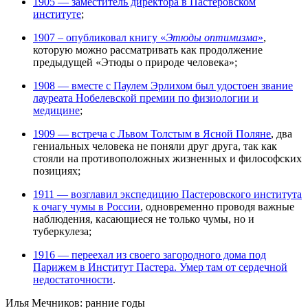
1905 — заместитель директора в Пастеровском
институте
;
1907 – опубликовал книгу «
Этюды оптимизма
»
,
которую можно рассматривать как продолжение
предыдущей «Этюды о природе человека»;
1908 — вместе с Паулем Эрлихом был удостоен звание
лауреата Нобелевской премии по физиологии и
медицине
;
1909 — встреча с Львом Толстым в Ясной Поляне
, два
гениальных человека не поняли друг друга, так как
стояли на противоположных жизненных и философских
позициях;
1911 — возглавил экспедицию Пастеровского института
к очагу чумы в России
, одновременно проводя важные
наблюдения, касающиеся не только чумы, но и
туберкулеза;
1916 — переехал из своего загородного дома под
Парижем в Институт Пастера. Умер там от сердечной
недостаточности
.
Илья Мечников: ранние годы