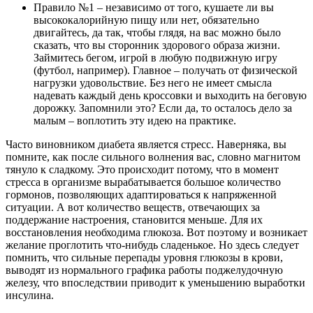
Правило №1 – независимо от того, кушаете ли вы
высококалорийную пищу или нет, обязательно
двигайтесь, да так, чтобы глядя, на вас можно было
сказать, что вы сторонник здорового образа жизни.
Займитесь бегом, игрой в любую подвижную игру
(футбол, например). Главное – получать от физической
нагрузки удовольствие. Без него не имеет смысла
надевать каждый день кроссовки и выходить на беговую
дорожку. Запомнили это? Если да, то осталось дело за
малым – воплотить эту идею на практике.
Часто виновником диабета является стресс. Наверняка, вы
помните, как после сильного волнения вас, словно магнитом
тянуло к сладкому. Это происходит потому, что в момент
стресса в организме вырабатывается большое количество
гормонов, позволяющих адаптироваться к напряженной
ситуации. А вот количество веществ, отвечающих за
поддержание настроения, становится меньше. Для их
восстановления необходима глюкоза. Вот поэтому и возникает
желание проглотить что-нибудь сладенькое. Но здесь следует
помнить, что сильные перепады уровня глюкозы в крови,
выводят из нормального графика работы поджелудочную
железу, что впоследствии приводит к уменьшению выработки
инсулина.