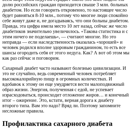
долю российских граждан приходится свыше 3 млн. больных
диабетом. Но если говорить откровенно, то настоящее число
будет равняться 8-10 млн., потому что многие люди спокойно
себе живут даже и, не догадываясь, что они больны диабетом.
Правда, эта цифра имела место 10 лет назад, сейчас же число
диабетиков значительно увеличилось. «Такова статистика и с
этим ничего не поделаешь», — считают многие. Но это
неправда — если наследственность оказалась «хорошей» и
человек родился вполне здоровым гражданином, то есть все
шансы огородить себя от этого недуга. Как? А вот об этом мы
как раз сейчас и поговорим.
Сахарный диабет часто называют болезнью цивилизации. И
это не случайно, ведь современный человек потребляет
высококалорийную пищу в огромных количествах. И
вдобавок к этому он еще умудряется вести малоподвижный
образ жизни. Энергия, полученная с едой, не успевает
израсходоваться, происходит отложение жиров… и конечный
итог – ожирение. Это, кстати, верная дорога к диабету
второго типа. Вам это надо? Вряд ли. Поэтому запомните
несложные правила.
Профилактика сахарного диабета