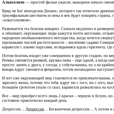
Алкоголизм
— простой фильм ужасов: мажорное начало сменя
Вряд ли Бог виноделия Дионис, которого так почитали древние г
триумфальным шествием из века в век будет покорять страны, 
«алкоголизмом».
Развивается эта болезнь коварно. Сначала медленно и размерен
и обнимает, окружающие люди кажутся почти ангелами, отзывч
ощущение необыкновенного могущества, когда хочется свернуть
признаками чахлой растительности – висячими садами Семирам
каравелле с алыми парусами, вглядываясь вдаль горизонта, гд
Потом болезнь входит уже совершенно в другую стадию, по мере
Рюмка сменяется рюмкой, кружка пива – еще одной, а когда на
просто: занять у друга, у соседа, у собутыльника, ну а на край
январь вдруг сменяется февралем, потом неожиданно наступает 
И вот уже окружающий мир становится не привлекательным, л
зарплату жены, потому что тебя, вдруг ни с того, ни с сего, 
большим грохотом упали со скал, каравелла развалилась на кус
Все – мир приобрел всего лишь 2 краски – черную и белую, но
состояние практически каждый день.
Депрессия…
Депрессия
… Бесконечная депрессия… А потом и е