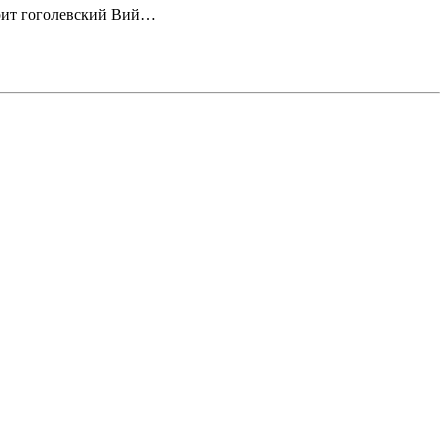
трит гоголевский Вий…