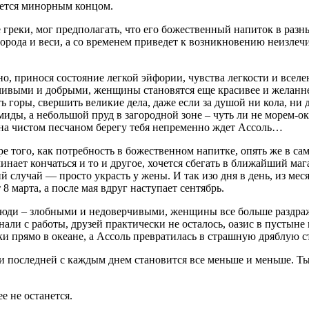
ется минорным концом.
реки, мог предполагать, что его божественный напиток в разных с
города и веси, а со временем приведет к возникновению неизле
но, принося состояние легкой эйфории, чувства легкости и вселе
ивыми и добрыми, женщины становятся еще красивее и желаннее,
 горы, свершить великие дела, даже если за душой ни кола, ни 
иды, а небольшой пруд в загородной зоне – чуть ли не морем-ок
е на чистом песчаном берегу тебя непременно ждет Ассоль…
 того, как потребность в божественном напитке, опять же в сам
чинает кончаться и то и другое, хочется сбегать в ближайший м
ний случай — просто украсть у жены. И так изо дня в день, из ме
8 марта, а после мая вдруг наступает сентябрь.
юди – злобными и недоверчивыми, женщины все больше раздраж
выгнали с работы, друзей практически не осталось, оазис в пус
ки прямо в океане, а Ассоль превратилась в страшную дряблую с
 и последней с каждым днем становится все меньше и меньше. Т
е не останется.