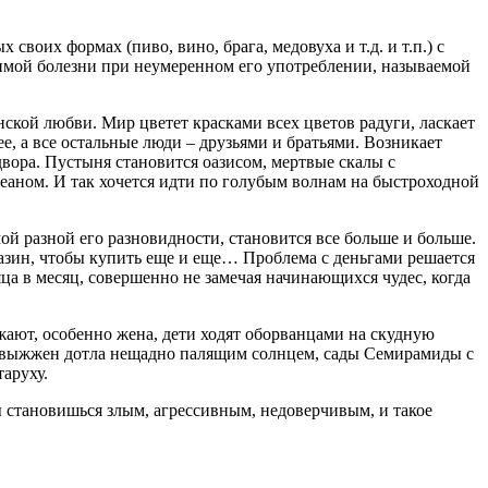
воих формах (пиво, вино, брага, медовуха и т.д. и т.п.) с
чимой болезни при неумеренном его употреблении, называемой
нской любви. Мир цветет красками всех цветов радуги, ласкает
 а все остальные люди – друзьями и братьями. Возникает
двора. Пустыня становится оазисом, мертвые скалы с
еаном. И так хочется идти по голубым волнам на быстроходной
ой разной его разновидности, становится все больше и больше.
агазин, чтобы купить еще и еще… Проблема с деньгами решается
сяца в месяц, совершенно не замечая начинающихся чудес, когда
ают, особенно жена, дети ходят оборванцами на скудную
тыне выжжен дотла нещадно палящим солнцем, сады Семирамиды с
таруху.
ы становишься злым, агрессивным, недоверчивым, и такое