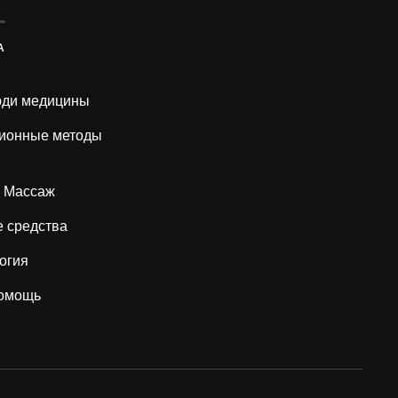
А
ди медицины
ионные методы
Массаж
 средства
огия
помощь