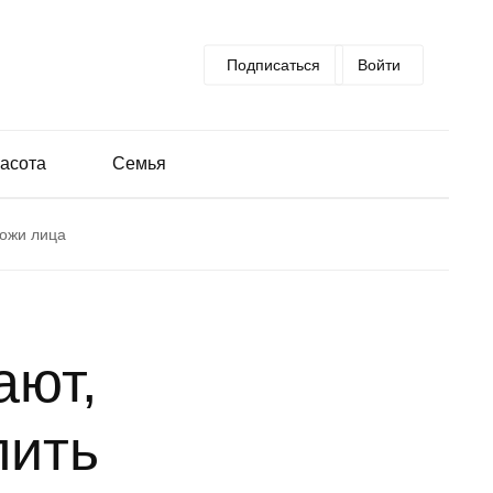
Подписаться
Войти
асота
Семья
кожи лица
ают,
лить