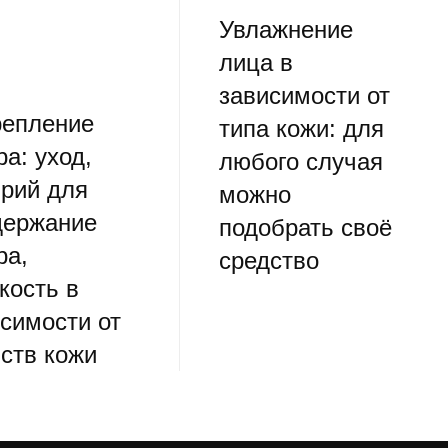
Увлажнение
лица в
зависимости от
репление
типа кожи: для
ра: уход,
любого случая
ярий для
можно
держание
подобрать своё
ра,
средство
кость в
симости от
ств кожи