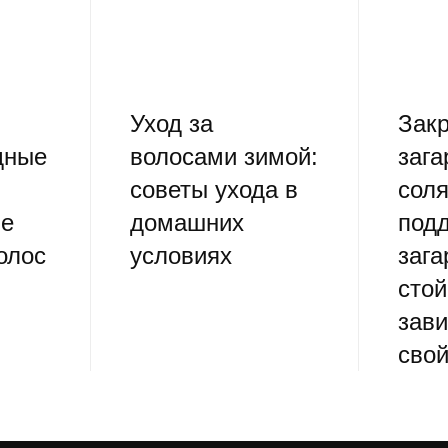
Уход за
Зак
дные
волосами зимой:
зага
советы ухода в
сол
е
домашних
под
олос
условиях
зага
стой
зави
свой