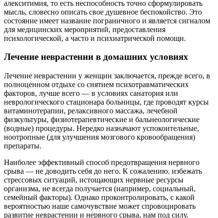
алекситимия, то есть неспособность точно сформулировать
мысль, словесно описать свое душевное беспокойство. Это
состояние имеет название пограничного и является сигналом
для медицинских мероприятий, предоставления
психологической, а часто и психиатрической помощи.
Лечение неврастении в домашних условиях
Лечение неврастении у женщин заключается, прежде всего, в
полноценном отдыхе со снятием психотравматических
факторов, лучше всего — в условиях санатория или
неврологического стационара больницы, где проводят курсы
витаминотерапии, релаксивного массажа, лечебной
физкультуры, физиотерапевтические и бальнеологические
(водные) процедуры. Нередко назначают успокоительные,
ноотропные (для улучшения мозгового кровообращения)
препараты.
Наиболее эффективный способ предотвращения нервного
срыва — не доводить себя до него. К сожалению. избежать
стрессовых ситуаций, истощающих нервные ресурсы
организма, не всегда получается (например, социальный,
семейный факторы). Однако проконтролировать, с какой
вероятностью наше самочувствие может спровоцировать
развитие неврастении и нервного срыва, нам под силу.