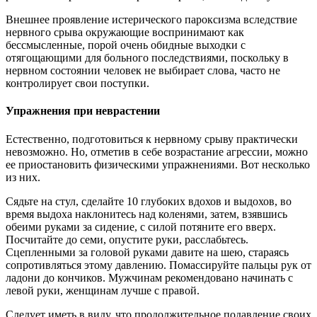
Внешнее проявление истерического пароксизма вследствие
нервного срыва окружающие воспринимают как
бессмысленные, порой очень обидные выходки с
отягощающими для больного последствиями, поскольку в
нервном состоянии человек не выбирает слова, часто не
контролирует свои поступки.
Упражнения при неврастении
Естественно, подготовиться к нервному срыву практически
невозможно. Но, отметив в себе возрастание агрессии, можно
ее приостановить физическими упражнениями. Вот несколько
из них.
Сядьте на стул, сделайте 10 глубоких вдохов и выдохов, во
время выдоха наклонитесь над коленями, затем, взявшись
обеими руками за сидение, с силой потяните его вверх.
Посчитайте до семи, опустите руки, расслабьтесь.
Сцепленными за головой руками давите на шею, стараясь
сопротивляться этому давлению. Помассируйте пальцы рук от
ладони до кончиков. Мужчинам рекомендовано начинать с
левой руки, женщинам лучше с правой.
Следует иметь в виду, что продолжительное подавление своих