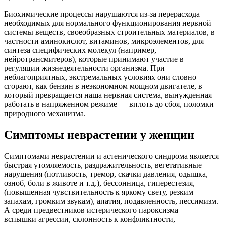
Биохимические процессы нарушаются из-за перерасхода
необходимых для нормального функционирования нервной
системы веществ, своеобразных строительных материалов, в
частности аминокислот, витаминов, микроэлементов, для
синтеза специфических молекул (например,
нейротрансмитеров), которые принимают участие в
регуляции жизнедеятельности организма. При
неблагоприятных, экстремальных условиях они словно
сгорают, как бензин в неэкономном мощном двигателе, в
который превращается наша нервная система, вынужденная
работать в напряженном режиме — вплоть до сбоя, поломки
природного механизма.
Симптомы неврастении у женщин
Симптомами неврастении и астенического синдрома является
быстрая утомляемость, раздражительность, вегетативные
нарушения (потливость, тремор, скачки давления, одышка,
озноб, боли в животе и т.д.), бессонница, гиперестезия,
(повышенная чувствительность к яркому свету, резким
запахам, громким звукам), апатия, подавленность, пессимизм.
А среди предвестников истерического пароксизма —
вспышки агрессии, склонность к конфликтности,