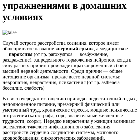
упражнениями в домашних
условиях
Случай острого расстройства сознания, которое имеет
общепринятое название «
нервный срыв
», а медицинское
—
пароксизм
(от гр. paroxysmos — возбуждение,
раздражение), запредельного торможения нейронов, когда в
силу разных причин происходит кратковременный сбой в
высшей нервной деятельности. Среди причин — общее
истощение организма, прежде всего нервной системы:
невропатия, неврастения, психастения (от гр. astheneia —
бессилие, слабость).
В свою очередь к истощению приводят недостаточный отдых,
неполноценное питание, чрезмерный физический или
умственный труд, хронические стрессы, мощные психические
потрясения (катастрофа, горе, значительные жизненные
трудности, ссоры). Нередко неврастения у женщин возникает
вследствие тяжелого инфекционного заболевания,
расстройств сердечно-сосудистой системы, мозгового
кровообращения, онкологических заболеваний.