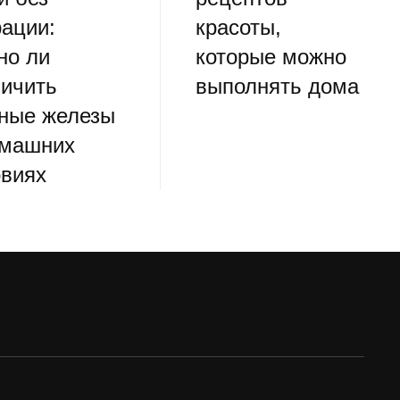
рации:
красоты,
но ли
которые можно
личить
выполнять дома
дные железы
омашних
овиях