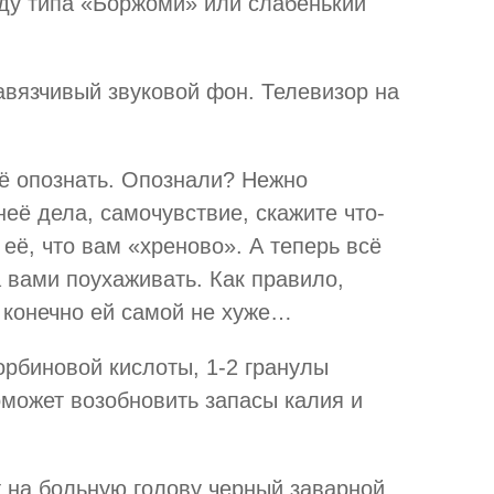
оду типа «Боржоми» или слабенький
навязчивый звуковой фон. Телевизор на
ё опознать. Опознали? Нежно
 неё дела, самочувствие, скажите что-
её, что вам «хреново». А теперь всё
а вами поухаживать. Как правило,
 конечно ей самой не хуже…
корбиновой кислоты, 1-2 гранулы
может возобновить запасы калия и
т на больную голову черный заварной