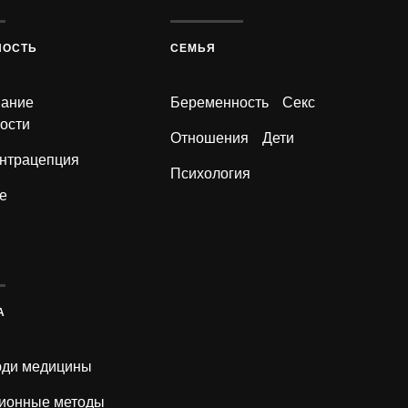
НОСТЬ
СЕМЬЯ
вание
Беременность
Секс
ости
Отношения
Дети
нтрацепция
Психология
е
А
ди медицины
ионные методы