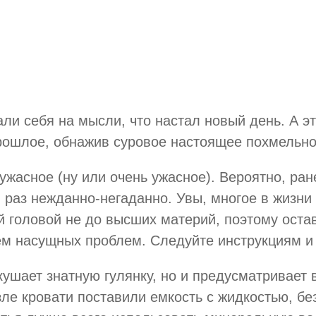
али себя на мысли, что настал новый день. А э
рошлое, обнажив суровое настоящее похмельно
 ужасное (ну или очень ужасное). Вероятно, ра
 раз нежданно-негаданно. Увы, многое в жизни
ой головой не до высших материй, поэтому ост
ем насущных проблем. Следуйте инструкциям и
кушает знатную гулянку, но и предусматривает
зле кровати поставили емкость с жидкостью, б