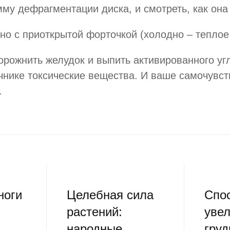
у дефрагментации диска, и смотреть, как она 
но с приоткрытой форточкой (холодно – теплое
ожнить желудок и выпить активированного угля 
нике токсические вещества. И ваше самочувст
.
ноги
Целебная сила
Спо
растений:
уве
народные
груд