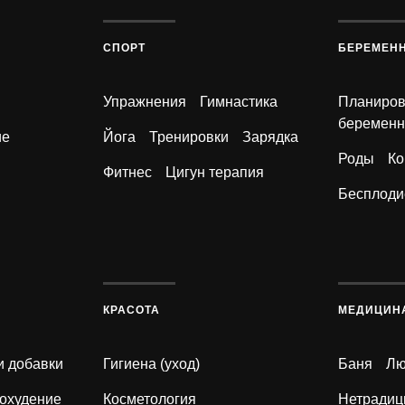
СПОРТ
БЕРЕМЕН
Упражнения
Гимнастика
Планиро
беременн
ие
Йога
Тренировки
Зарядка
Роды
Ко
Фитнес
Цигун терапия
Бесплоди
КРАСОТА
МЕДИЦИН
и добавки
Гигиена (уход)
Баня
Лю
охудение
Косметология
Нетрадиц