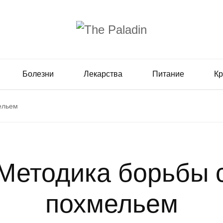
Болезни
Лекарства
Питание
Кр
ельем
Методика борьбы 
похмельем