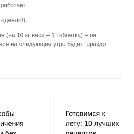
работает.
 одеяло!).
(на 10 кг веса – 1 таблетка) – он
вие на следующее утро будет гораздо
собы
Готовимся к
личения
лету: 10 лучших
и без
рецептов