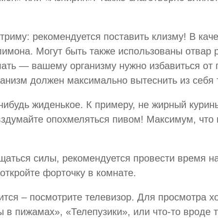
триму: рекомендуется поставить клизму! В кач
лимона. Могут быть также использованы отвар 
елать — вашему организму нужно избавиться от
ганизм должен максимально вытеснить из себя 
-нибудь жиденькое. К примеру, не жирный курин
вздумайте опохмеляться пивом! Максимум, что 
ащаться силы, рекомендуется провести время н
иоткройте форточку в комнате.
спится – посмотрите телевизор. Для просмотра 
в пижамах», «Телепузики», или что-то вроде тог