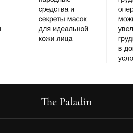
средства и
опе
секреты масок
мож
я
для идеальной
уве
кожи лица
гру
в д
усл