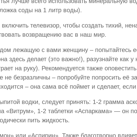
итья лучше всего использовать минеральную в
ложка соды на 1 литр воды).
 включить телевизор, чтобы создать тихий, не
твовать возвращению вас в наш мир.
ядом лежащую с вами женщину – попытайтесь е
на здесь делает (это важно!), разузнайте как у
рает на руку). Рекомендуется также оповестить 
бе не безразличны – попробуйте попросить её з
одится – она сама всё поймет и сделает, если
выпитой водки, следует принять: 1-2 грамма ас
а «Витрум», 1-2 таблетки «Аспаркама» — он по
одически пить жидкость.
амон» или «Аспирин». Также благотворно влияе