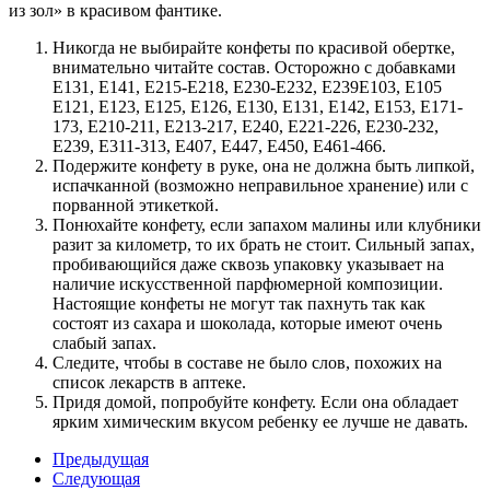
из зол» в красивом фантике.
Никогда не выбирайте конфеты по красивой обертке,
внимательно читайте состав. Осторожно с добавками
Е131, Е141, Е215-Е218, Е230-Е232, Е239Е103, Е105
Е121, Е123, Е125, Е126, Е130, Е131, Е142, Е153, Е171-
173, Е210-211, Е213-217, Е240, Е221-226, Е230-232,
Е239, Е311-313, Е407, Е447, Е450, Е461-466.
Подержите конфету в руке, она не должна быть липкой,
испачканной (возможно неправильное хранение) или с
порванной этикеткой.
Понюхайте конфету, если запахом малины или клубники
разит за километр, то их брать не стоит. Сильный запах,
пробивающийся даже сквозь упаковку указывает на
наличие искусственной парфюмерной композиции.
Настоящие конфеты не могут так пахнуть так как
состоят из сахара и шоколада, которые имеют очень
слабый запах.
Следите, чтобы в составе не было слов, похожих на
список лекарств в аптеке.
Придя домой, попробуйте конфету. Если она обладает
ярким химическим вкусом ребенку ее лучше не давать.
Предыдущая
Следующая