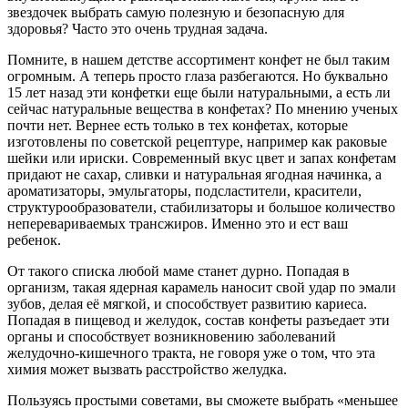
звездочек выбрать самую полезную и безопасную для
здоровья? Часто это очень трудная задача.
Помните, в нашем детстве ассортимент конфет не был таким
огромным. А теперь просто глаза разбегаются. Но буквально
15 лет назад эти конфетки еще были натуральными, а есть ли
сейчас натуральные вещества в конфетах? По мнению ученых
почти нет. Вернее есть только в тех конфетах, которые
изготовлены по советской рецептуре, например как раковые
шейки или ириски. Современный вкус цвет и запах конфетам
придают не сахар, сливки и натуральная ягодная начинка, а
ароматизаторы, эмульгаторы, подсластители, красители,
структурообразователи, стабилизаторы и большое количество
неперевариваемых трансжиров. Именно это и ест ваш
ребенок.
От такого списка любой маме станет дурно. Попадая в
организм, такая ядерная карамель наносит свой удар по эмали
зубов, делая её мягкой, и способствует развитию кариеса.
Попадая в пищевод и желудок, состав конфеты разъедает эти
органы и способствует возникновению заболеваний
желудочно-кишечного тракта, не говоря уже о том, что эта
химия может вызвать расстройство желудка.
Пользуясь простыми советами, вы сможете выбрать «меньшее