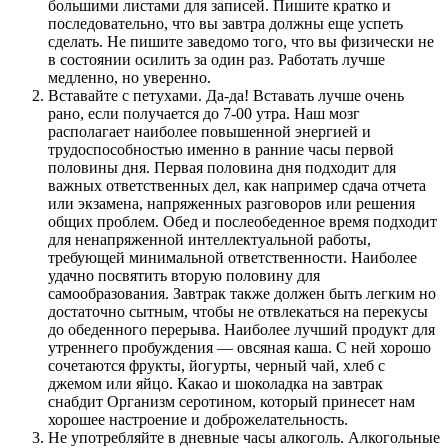
большими листами для записей. Пишите кратко и
последовательно, что вы завтра должны еще успеть
сделать. Не пишите заведомо того, что вы физически не
в состоянии осилить за один раз. Работать лучше
медленно, но уверенно.
Вставайте с петухами. Да-да! Вставать лучше очень
рано, если получается до 7-00 утра. Наш мозг
располагает наиболее повышенной энергией и
трудоспособностью именно в ранние часы первой
половины дня. Первая половина дня подходит для
важных ответственных дел, как например сдача отчета
или экзамена, напряженных разговоров или решения
общих проблем. Обед и послеобеденное время подходит
для ненапряженной интеллектуальной работы,
требующей минимальной ответственности. Наиболее
удачно посвятить вторую половину для
самообразования. Завтрак также должен быть легким но
достаточно сытным, чтобы не отвлекаться на перекусы
до обеденного перерыва. Наиболее лучший продукт для
утреннего пробуждения — овсяная каша. С ней хорошо
сочетаются фрукты, йогурты, черный чай, хлеб с
джемом или яйцо. Какао и шоколадка на завтрак
снабдит Организм серотином, который принесет нам
хорошее настроение и доброжелательность.
Не употребляйте в дневные часы алкоголь. Алкогольные