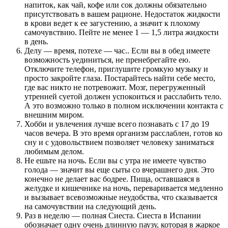
напиток, как чай, кофе или сок должны обязательно
присутствовать в вашем рационе. Недостаток жидкости
в крови ведет к ее загустению, а значит к плохому
самочувствию. Пейте не менее 1 — 1,5 литра жидкости
в день.
Делу — время, потехе — час.. Если вы в обед имеете
возможность уединиться, не пренебрегайте ею.
Отключите телефон, приглушите громкую музыку и
просто закройте глаза. Постарайтесь найти себе место,
где вас никто не потревожит. Мозг, перегруженный
утренней суетой должен успокоиться и расслабить тело.
А это возможно только в полном исключении контакта с
внешним миром.
Хобби и увлечения лучше всего познавать с 17 до 19
часов вечера. В это время организм расслаблен, готов ко
сну и с удовольствием позволяет человеку заниматься
любимым делом.
Не ешьте на ночь. Если вы с утра не имеете чувство
голода — значит вы еще сыты со вчерашнего дня. Это
конечно не делает вас бодрее. Пища, оставшаяся в
желудке и кишечнике на ночь, переваривается медленно
и вызывает всевозможные неудобства, что сказывается
на самочувствии на следующий день.
Раз в неделю — полная Сиеста. Сиеста в Испании
обозначает одну очень длинную паузу, которая в жаркое