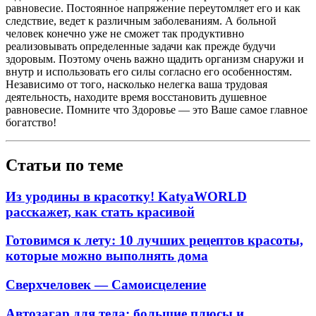
равновесие. Постоянное напряжение переутомляет его и как
следствие, ведет к различным заболеваниям. А больной
человек конечно уже не сможет так продуктивно
реализовывать определенные задачи как прежде будучи
здоровым. Поэтому очень важно щадить организм снаружи и
внутр и использовать его силы согласно его особенностям.
Независимо от того, насколько нелегка ваша трудовая
деятельность, находите время восстановить душевное
равновесие. Помните что Здоровье — это Ваше самое главное
богатство!
Статьи по теме
Из уродины в красотку! KatyaWORLD
расскажет, как стать красивой
Готовимся к лету: 10 лучших рецептов красоты,
которые можно выполнять дома
Сверхчеловек — Самоисцеление
Автозагар для тела: большие плюсы и