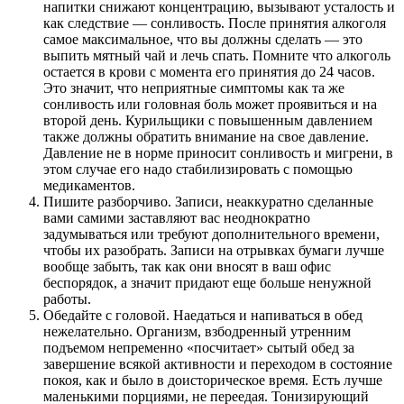
напитки снижают концентрацию, вызывают усталость и
как следствие — сонливость. После принятия алкоголя
самое максимальное, что вы должны сделать — это
выпить мятный чай и лечь спать. Помните что алкоголь
остается в крови с момента его принятия до 24 часов.
Это значит, что неприятные симптомы как та же
сонливость или головная боль может проявиться и на
второй день. Курильщики с повышенным давлением
также должны обратить внимание на свое давление.
Давление не в норме приносит сонливость и мигрени, в
этом случае его надо стабилизировать с помощью
медикаментов.
Пишите разборчиво. Записи, неаккуратно сделанные
вами самими заставляют вас неоднократно
задумываться или требуют дополнительного времени,
чтобы их разобрать. Записи на отрывках бумаги лучше
вообще забыть, так как они вносят в ваш офис
беспорядок, а значит придают еще больше ненужной
работы.
Обедайте с головой. Наедаться и напиваться в обед
нежелательно. Организм, взбодренный утренним
подъемом непременно «посчитает» сытый обед за
завершение всякой активности и переходом в состояние
покоя, как и было в доисторическое время. Есть лучше
маленькими порциями, не переедая. Тонизирующий