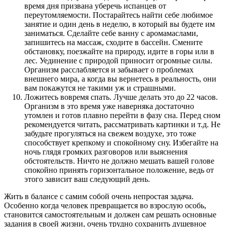
время дня призвана уберечь испанцев от
переутомляемости. Постарайтесь найти себе любимое
занятие и один день в неделю, в который вы будете им
заниматься. Сделайте себе ванну с аромамаслами,
запишитесь на массаж, сходите в бассейн. Смените
обстановку, поезжайте на природу, идите в горы или в
лес. Уединение с природой приносит огромные силы.
Организм расслабляется и забывает о проблемах
внешнего мира, а когда вы вернетесь в реальность, они
вам покажутся не такими уж и страшными.
Ложитесь вовремя спать. Лучше делать это до 22 часов.
Организм в это время уже наверняка достаточно
утомлен и готов плавно перейти в фазу сна. Перед сном
рекомендуется читать, рассматривать картинки и т.д. Не
забудьте прогуляться на свежем воздухе, это тоже
способствует крепкому и спокойному сну. Избегайте на
ночь глядя громких разговоров или выяснения
обстоятельств. Ничто не должно мешать вашей голове
спокойно принять горизонтальное положение, ведь от
этого зависит ваш следующий день.
Жить в балансе с самим собой очень непростая задача.
Особенно когда человек превращается во взрослую особь,
становится самостоятельным и должен сам решать основные
задания в своей жизни, очень трудно сохранить душевное