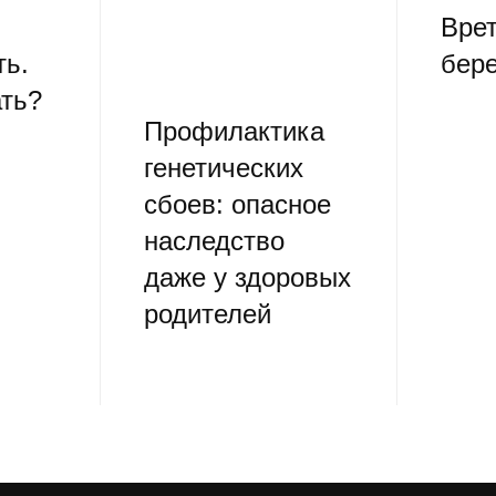
Врет
ть.
бер
ть?
Профилактика
генетических
сбоев: опасное
наследство
даже у здоровых
родителей