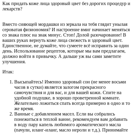
Как придать коже лица здоровый цвет без дорогих процедур и
лекарств?
Вместо сияющей мордашки из зеркала на тебя глядит унылая
сероватая физиономия? И настроение вмиг начинает меняться
со знака плюс на знак минус. Стоп! Долой разочарование! В
ваших руках вернуть коже лица свежесть и здоровый цвет.
Единственное, не думайте, что сумеете всё исправить за один
день. Использование рецептов, которые мы вам предлагаем,
должно войти в привычку. А дальше уж вы сами заметите
улучшения.
Итак:
Высыпайтесь! Именно здоровый сон (не менее восьми
часов в сутки) является залогом прекрасного
самочувствия и для вас, и для вашей кожи. Спите на
удобной подушке, в хорошо проветренной комнате.
Желательно ложиться спать всегда примерно в одно и то
же время.
Ванные с добавлением масел. Если вы собрались
понежиться в теплой ванне, рекомендуем вам добавить
в воду пару капель любимого ароматического масла
(пачули, иланг-иланг, масло нероли и т.д.). Принимайте