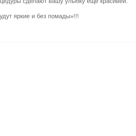
оцедуры сделают вашу улыбку еще красивей.
дут яркие и без помады»!!!