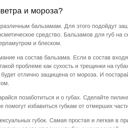
 ветра и мороза?
е различным бальзамам. Для этого подойдут з
осметическое средство. Бальзамов для губ на 
перламутром и блеском.
мание на состав бальзама. Если в состав вход
о такой проблеме как сухость и трещинки на губ
 будет отлично защищена от мороза. И постара
лом.
арайся позаботиться и о губах. Сделайте пилин
помогут избавиться губкам от отмерших части
ексуальных губок. Самая простая и легкая в пр