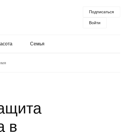
Подписаться
Войти
асота
Семья
ремя
защита
а в