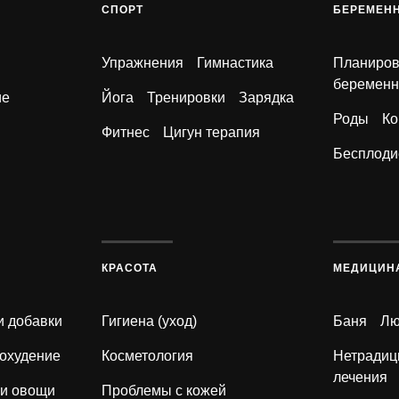
СПОРТ
БЕРЕМЕН
Упражнения
Гимнастика
Планиро
беременн
ие
Йога
Тренировки
Зарядка
Роды
Ко
Фитнес
Цигун терапия
Бесплоди
КРАСОТА
МЕДИЦИН
и добавки
Гигиена (уход)
Баня
Лю
охудение
Косметология
Нетрадиц
лечения
 и овощи
Проблемы с кожей