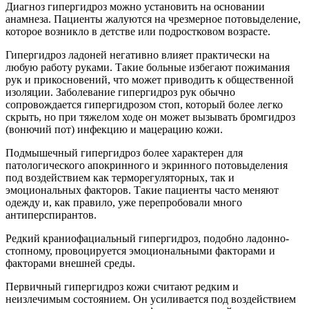
Диагноз гипергидроз можно установить на основании
анамнеза. Пациенты жалуются на чрезмерное потовыделение,
которое возникло в детстве или подростковом возрасте.
Гипергидроз ладоней негативно влияет практически на
любую работу руками. Такие больные избегают пожимания
рук и прикосновений, что может приводить к общественной
изоляции. Заболевание гипергидроз рук обычно
сопровождается гипергидрозом стоп, который более легко
скрыть, но при тяжелом ходе он может вызывать бромгидроз
(вонючий пот) инфекцию и мацерацию кожи.
Подмышечный гипергидроз более характерен для
патологического апокринного и экринного потовыделения
под воздействием как терморегуляторных, так и
эмоциональных факторов. Такие пациенты часто меняют
одежду и, как правило, уже перепробовали много
антиперспирантов.
Редкий краниофациальный гипергидроз, подобно ладонно-
стопному, провоцируется эмоциональными факторами и
факторами внешней среды.
Первичный гипергидроз кожи считают редким и
неизлечимым состоянием. Он усиливается под воздействием