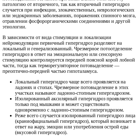
патологию от вторичного, так как вторичный гипергидроз
случается при инфекции, злокачественных, неврологических
или эндокринных заболеваниях, поражениях спинного мозга,
отравлении фосфорорганическими соединениями и другой
этиологии.
В зависимости от вида стимуляции и локализации
нейромодуляции первичный гипергидроз разделяют на
локальный и генерализованный. Чрезмерное потоотделение
гипергидроз в ответ на эмоциональную или сенсорную
стимуляцию контролируется передней поясной корой лобной
части, тогда как терморегуляторное потовыделение —
преоптично-передней частью гипоталамуса.
Локальный гипергидроз чаще всего проявляется на
ладонях и стопах. Чрезмерное потовыделение в этих
участках называют ладонно-стопным гипергидрозом.
Изолированный аксилярный гипергидроз проявляется
только под мышками и может существовать
одновременно с ладонно-стопным гипергидрозом.
Реже всего случается изолированный гипергидроз лица
(краниофациальный гипергидроз), который возникает в
ответ на жару, эмоции или употребления острой еды
(вкусовой гипергидроз).