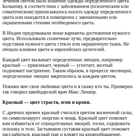
лечения светом было ношение одежды определенного цвета.
Больному, в соответствии с заболеванием (психическим или
соматическим) приписывалось носить одежду определенного
цвета или находится в помещении с завешенными или
окрашенными стенами необходимого цвета.
В Индии придумывали иные варианты достижения нужного
цвета. Использовали солнечные лучи, предварительно
подставив нужного цвета стекло или окрашенную ткань. Не
обошло влияние цвета и европейских целителей.
Каждый цвет вызывает определенные эмоции, например:
красный — привлекает, черный — угнетает, желтый
поднимает настроение. Таким образом, в процессе эволюции,
определенные эмоции закрепились за каждым цветом.
Покажи мне свои любимые цвета и я скажу кто ты. Примерно
так говорил швейцарский врач Макс Люшер.
Красный — цвет страсти, огня и крови.
С древних времен красный считался цветом жизненной силы,
он символизирует энергию и мощь. Красный цвет поможет
вам избавиться от отрицательных эмоций, тоски, оздоровить
психику и тело. Застывшим суставам красный цвет поможет
расслабиться, красный еще и влияет на кровообращение,